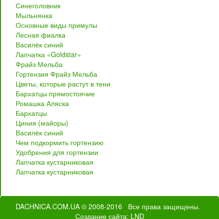
Синеголовник
Мыльнянка
Основные виды примулы
Лесная фиалка
Василёк синий
Лапчатка «Goldstar»
Фрайз Мельба
Гортензия Фрайз Мельба
Цветы, которые растут в тени
Бархатцы прямостоячие
Ромашка Аляска
Бархатцы
Циния (майоры)
Василёк синий
Чем подкормить гортензию
Удобрения для гортензии
Лапчатка кустарниковая
Лапчатка кустарниковая
DACHNICA.COM.UA
© 2008-2016 Все права защищены.
Создание сайта
: LND