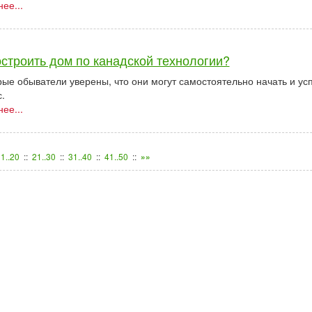
ее...
остроить дом по канадской технологии?
ые обыватели уверены, что они могут самостоятельно начать и ус
.
ее...
1..20
::
21..30
::
31..40
::
41..50
::
»»