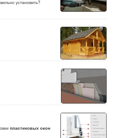
авильно установить?
новки
пластиковых окон