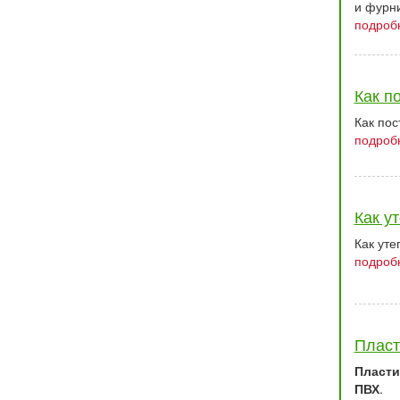
и фурни
подробн
Как п
Как пос
подробн
Как у
Как уте
подробн
Пласт
Пласти
ПВХ
.