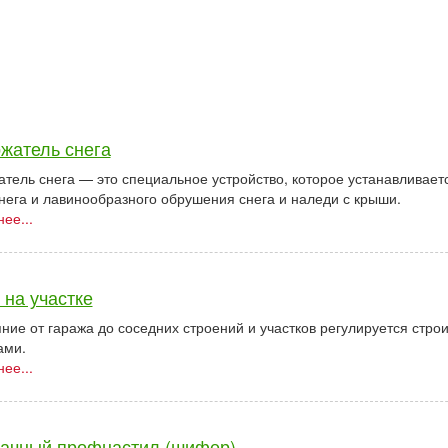
жатель снега
тель снега — это специальное устройство, которое устанавливае
нега и лавинообразного обрушения снега и наледи с крыши.
ее...
 на участке
ние от гаража до соседних строений и участков регулируется стр
ами.
ее...
ачный профнастил (шифер)