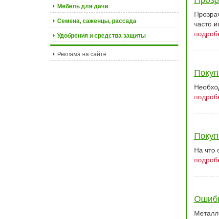
Мебель для дачи
Прозрач
Семена, саженцы, рассада
часто и
подробн
Удобрения и средства защиты
Реклама на сайте
Покуп
Необхо
подробн
Покуп
На что 
подробн
Ошибк
Металл