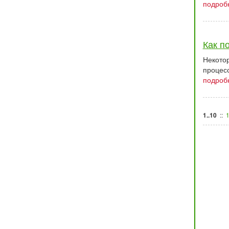
подробн
Как п
Некотор
процесс
подробн
::
1
1..10