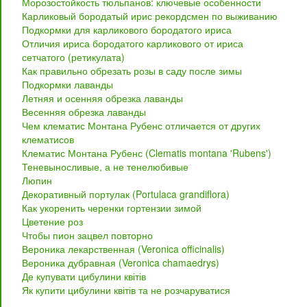
Морозостойкость тюльпанов: ключевые особенности
Карликовый бородатый ирис рекордсмен по выживанию
Подкормки для карликового бородатого ириса
Отличия ириса бородатого карликового от ириса
сетчатого (ретикулата)
Как правильно обрезать розы в саду после зимы
Подкормки лаванды
Летняя и осенняя обрезка лаванды
Весенняя обрезка лаванды
Чем клематис Монтана Рубенс отличается от других
клематисов
Клематис Монтана Рубенс (Clematis montana 'Rubens')
Теневыносливые, а не тенелюбивые
Люпин
Декоративный портулак (Portulaca grandiflora)
Как укоренить черенки гортензии зимой
Цветение роз
Чтобы пион зацвел повторно
Вероника лекарственная (Veronica officinalis)
Вероника дубравная (Veronica chamaedrys)
Де купувати цибулини квітів
Як купити цибулини квітів та не розчаруватися