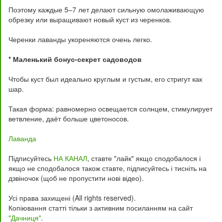
Поэтому каждые 5–7 лет делают сильную омолаживающую
обрезку или выращивают новый куст из черенков.
Черенки лаванды укореняются очень легко.
* Маленький бонус-секрет садоводов
Чтобы куст был идеально круглым и густым, его стригут как
шар.
Такая форма: равномерно освещается солнцем, стимулирует
ветвление, даёт больше цветоносов.
Лаванда
Підписуйтесь
НА КАНАЛ
, ставте "лайк" якщо сподобалося і
якщо не сподобалося також ставте, підписуйтесь і тисніть на
дзвіночок (щоб не пропустити нові відео).
Усі права захищені (All rights reserved).
Копіювання статті тільки з активним посиланням на сайт
"Дачниця"
.