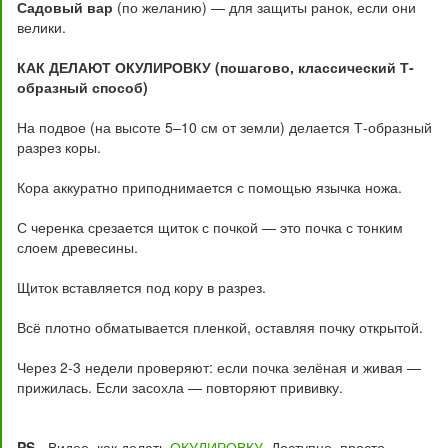
Садовый вар
(по желанию) — для защиты ранок, если они
велики.
КАК ДЕЛАЮТ ОКУЛИРОВКУ (пошагово, классический Т-
образный способ)
На подвое (на высоте 5–10 см от земли) делается Т-образный
разрез коры.
Кора аккуратно приподнимается с помощью язычка ножа.
С черенка срезается щиток с почкой — это почка с тонким
слоем древесины.
Щиток вставляется под кору в разрез.
Всё плотно обматывается пленкой, оставляя почку открытой.
Через 2-3 недели проверяют: если почка зелёная и живая —
прижилась. Если засохла — повторяют прививку.
PS
- Видео, как делать
ОКУЛИРОВКУ
. Доступно, просто,