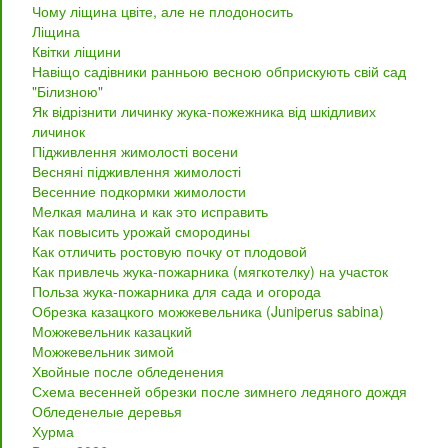
Чому ліщина цвіте, але не плодоносить
Ліщина
Квітки ліщини
Навіщо садівники ранньою весною обприскують свій сад
"Білизною"
Як відрізнити личинку жука-пожежника від шкідливих
личинок
Підживлення жимолості восени
Весняні підживлення жимолості
Весенние подкормки жимолости
Мелкая малина и как это исправить
Как повысить урожай смородины
Как отличить ростовую почку от плодовой
Как привлечь жука-пожарника (мягкотелку) на участок
Польза жука-пожарника для сада и огорода
Обрезка казацкого можжевельника (Juniperus sabina)
Можжевельник казацкий
Можжевельник зимой
Хвойные после обледенения
Схема весенней обрезки после зимнего ледяного дождя
Обледенелые деревья
Хурма