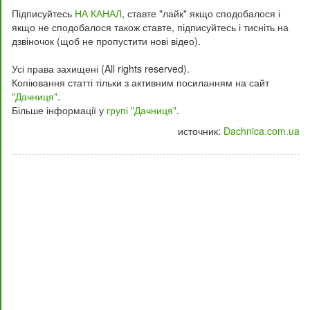
Підписуйтесь
НА КАНАЛ
, ставте "лайк" якщо сподобалося і
якщо не сподобалося також ставте, підписуйтесь і тисніть на
дзвіночок (щоб не пропустити нові відео).
Усі права захищені (All rights reserved).
Копіювання статті тільки з активним посиланням на сайт
"Дачниця"
.
Більше інформації у
групі "Дачниця"
.
источник:
Dachnica.com.ua