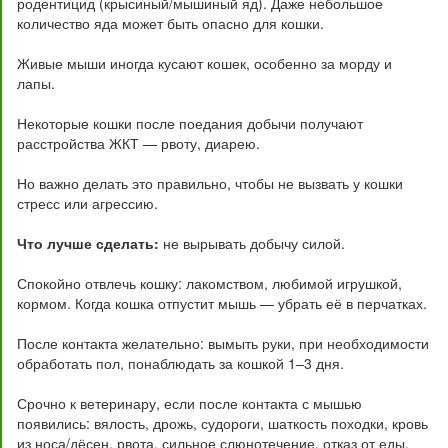
родентицид (крысиный/мышиный яд). Даже небольшое
количество яда может быть опасно для кошки.
Живые мыши иногда кусают кошек, особенно за морду и
лапы.
Некоторые кошки после поедания добычи получают
расстройства ЖКТ — рвоту, диарею.
Но важно делать это правильно, чтобы не вызвать у кошки
стресс или агрессию.
Что лучше сделать:
не вырывать добычу силой.
Спокойно отвлечь кошку: лакомством, любимой игрушкой,
кормом. Когда кошка отпустит мышь — убрать её в перчатках.
После контакта желательно: вымыть руки, при необходимости
обработать пол, понаблюдать за кошкой 1–3 дня.
Срочно к ветеринару, если после контакта с мышью
появились: вялость, дрожь, судороги, шаткость походки, кровь
из носа/дёсен, рвота, сильное слюнотечение, отказ от еды,