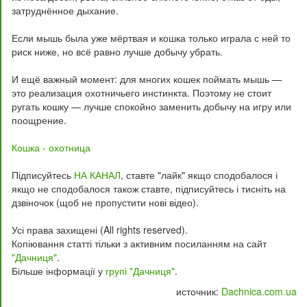
затруднённое дыхание.
Если мышь была уже мёртвая и кошка только играла с ней то
риск ниже, но всё равно лучше добычу убрать.
И ещё важный момент: для многих кошек поймать мышь —
это реализация охотничьего инстинкта. Поэтому не стоит
ругать кошку — лучше спокойно заменить добычу на игру или
поощрение.
Кошка - охотница
Підписуйтесь
НА КАНАЛ
, ставте "лайк" якщо сподобалося і
якщо не сподобалося також ставте, підписуйтесь і тисніть на
дзвіночок (щоб не пропустити нові відео).
Усі права захищені (All rights reserved).
Копіювання статті тільки з активним посиланням на сайт
"Дачниця"
.
Більше інформації у
групі "Дачниця"
.
источник:
Dachnica.com.ua