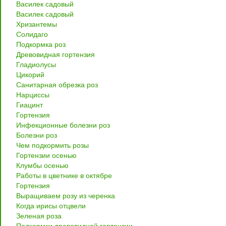
Василек садовый
Василек садовый
Хризантемы
Солидаго
Подкормка роз
Древовидная гортензия
Гладиолусы
Цикорий
Санитарная обрезка роз
Нарциссы
Гиацинт
Гортензия
Инфекционные болезни роз
Болезни роз
Чем подкормить розы
Гортензии осенью
Клумбы осенью
Работы в цветнике в октябре
Гортензия
Выращиваем розу из черенка
Когда ирисы отцвели
Зеленая роза
Подкормки древовидной гортензии