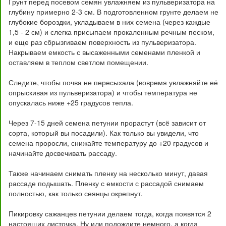
Грунт перед посевом семян увлажняем из пульверизатора на
глубину примерно 2-3 см. В подготовленном грунте делаем не
глубокие бороздки, укладываем в них семена (через каждые
1,5 - 2 см) и слегка присыпаем прокаленным речным песком,
и еще раз сбрызгиваем поверхность из пульверизатора.
Накрываем емкость с высаженными семенами пленкой и
оставляем в теплом светлом помещении.
Следите, чтобы почва не пересыхала (вовремя увлажняйте её
опрыскивая из пульверизатора) и чтобы температура не
опускалась ниже +25 градусов тепла.
Через 7-15 дней семена петунии прорастут (всё зависит от
сорта, который вы посадили). Как только вы увидели, что
семена проросли, снижайте температуру до +20 градусов и
начинайте досвечивать рассаду.
Также начинаем снимать пленку на несколько минут, давая
рассаде подышать. Пленку с емкости с рассадой снимаем
полностью, как только сеянцы окрепнут.
Пикировку сажанцев петунии делаем тогда, когда появятся 2
настоящих листочка. Ну или подождите немного, а когда