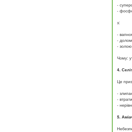
- супе
- фосф
з:
- вапно
- доло
- золою
Чому: 
4. Сел
Це приз
- злипа
- втрати
- нерів
5. Аміа
Небезп