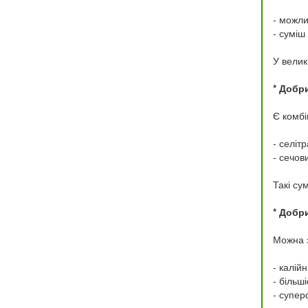
- можлив
- суміш
У велик
* Добр
Є комбі
- селітр
- сечов
Такі су
* Добри
Можна 
- калій
- більш
- супер