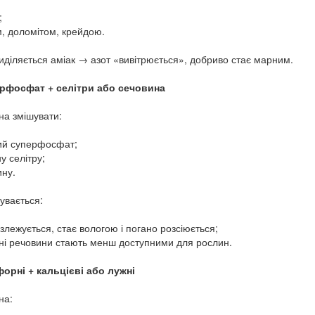
;
, доломітом, крейдою.
иділяється аміак → азот «вивітрюється», добриво стає марним.
ерфосфат + селітри або сечовина
а змішувати:
ий суперфосфат;
у селітру;
ину.
увається:
 злежується, стає вологою і погано розсіюється;
ні речовини стають менш доступними для рослин.
форні + кальцієві або лужні
на: