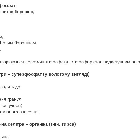
рфосфат;
оритне борошно;
м;
мітовим борошном;
.
утворюються нерозчинні фосфати → фосфор стає недоступним рос
ітри + суперфосфат (у вологому вигляді)
водить до:
ння гранул;
 сипучості;
номірного внесення.
чна селітра + органіка (гній, тирса)
ечно: