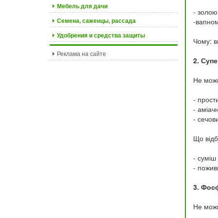
Мебель для дачи
- золою
Семена, саженцы, рассада
-вапном
Удобрения и средства защиты
Чому: в
Реклама на сайте
2. Суп
Не можн
- прост
- аміачн
- сечов
Що відб
- суміш
- пожив
3. Фос
Не мож