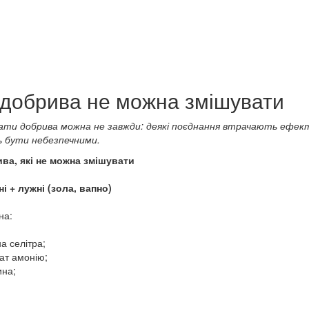
 добрива не можна змішувати
ати добрива можна не завжди: деякі поєднання втрачають ефект
 бути небезпечними.
ива, які не можна змішувати
ні + лужні (зола, вапно)
на:
на селітра;
ат амонію;
ина;