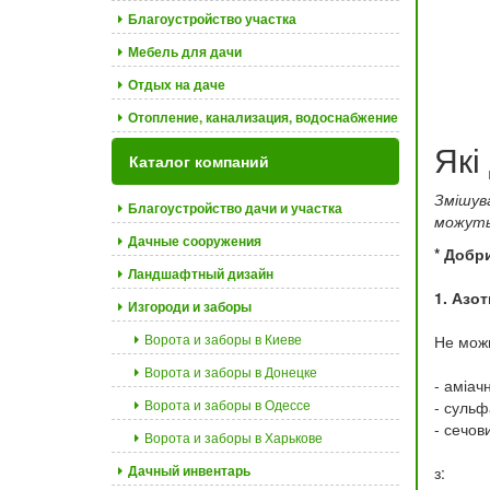
Благоустройство участка
Мебель для дачи
Отдых на даче
Отопление, канализация, водоснабжение
Які
Каталог компаний
Змішув
Благоустройство дачи и участка
можуть
Дачные сооружения
* Добр
Ландшафтный дизайн
1. Азот
Изгороди и заборы
Ворота и заборы в Киеве
Не мож
Ворота и заборы в Донецке
- аміач
Ворота и заборы в Одессе
- сульф
- сечов
Ворота и заборы в Харькове
Дачный инвентарь
з: