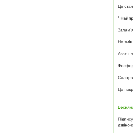
Це стан
* Найп
Запам’я
Не зміш
Азот + 
Фосфор 
Селітра
Це покр
Весняна
Підпис
дзвіноч