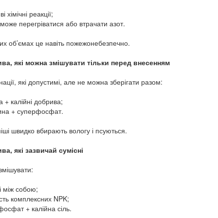
і хімічні реакції;
 може перегріватися або втрачати азот.
их об’ємах це навіть пожежонебезпечно.
ива, які можна змішувати тільки перед внесенням
нації, які допустимі, але не можна зберігати разом:
а + калійні добрива;
ина + суперфосфат.
міші швидко вбирають вологу і псуються.
ва, які зазвичай сумісні
змішувати:
ні між собою;
ість комплексних NPK;
фосфат + калійна сіль.