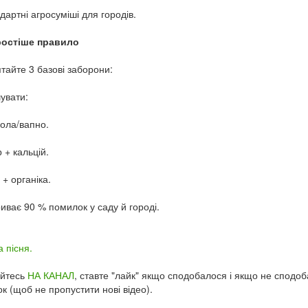
дартні агросуміші для городів.
ростіше правило
тайте 3 базові заборони:
увати:
зола/вапно.
+ кальцій.
 + органіка.
иває 90 % помилок у саду й городі.
 пісня.
уйтесь
НА КАНАЛ
, ставте "лайк" якщо сподобалося і якщо не сподоба
ок (щоб не пропустити нові відео).