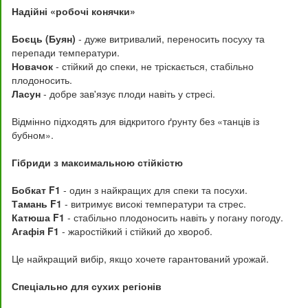
Надійні «робочі конячки»
Боєць (Буян)
- дуже витривалий, переносить посуху та
перепади температури.
Новачок
- стійкий до спеки, не тріскається, стабільно
плодоносить.
Ласун
- добре зав'язує плоди навіть у стресі.
Відмінно підходять для відкритого ґрунту без «танців із
бубном».
Гібриди з максимальною стійкістю
Бобкат F1
- один з найкращих для спеки та посухи.
Тамань F1
- витримує високі температури та стрес.
Катюша F1
- стабільно плодоносить навіть у погану погоду.
Агафія F1
- жаростійкий і стійкий до хвороб.
Це найкращий вибір, якщо хочете гарантований урожай.
Спеціально для сухих регіонів