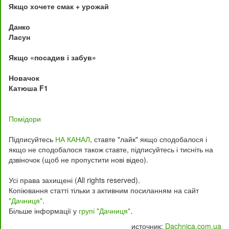
Якщо хочете смак + урожай
Данко
Ласун
Якщо «посадив і забув»
Новачок
Катюша F1
Помідори
Підписуйтесь
НА КАНАЛ
, ставте "лайк" якщо сподобалося і
якщо не сподобалося також ставте, підписуйтесь і тисніть на
дзвіночок (щоб не пропустити нові відео).
Усі права захищені (All rights reserved).
Копіювання статті тільки з активним посиланням на сайт
"Дачниця"
.
Більше інформації у
групі "Дачниця"
.
источник:
Dachnica.com.ua