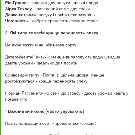
Ріо Гранде
- класика для посухи, щільні плоди.
Зірка Техасу
– виведений саме для спеки.
Данко
витримує посуху і навіть невелику тінь.
Чарівність
- добре переносить спеку та стрес.
2. Які типи томатів краще переносять спеку
Це дуже важливіше, ніж назва сорту:
Детермінантні (низькі): менше випаровують воду; швидше
дають урожай - ідеально для посухи.
Сливовидні (типу «Roma»): щільна шкірка; менше
розтріскуються - краще переносять спеку.
Гібриди F1: генетично стійкі до стресу - дають урожай навіть у
погане літо.
* Важливий нюанс (часто упускають)
Навіть найкращий сорт «провалиться», якщо: