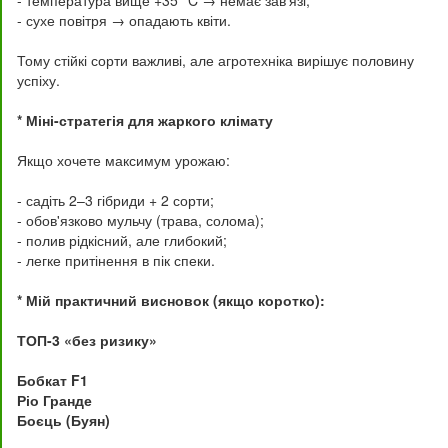
- температура вище +35 °C → немає зав'язі;
- сухе повітря → опадають квіти.
Тому стійкі сорти важливі, але агротехніка вирішує половину
успіху.
* Міні-стратегія для жаркого клімату
Якщо хочете максимум урожаю:
- садіть 2–3 гібриди + 2 сорти;
- обов'язково мульчу (трава, солома);
- полив рідкісний, але глибокий;
- легке притінення в пік спеки.
* Мій практичний висновок (якщо коротко):
ТОП-3 «без ризику»
Бобкат F1
Ріо Гранде
Боєць (Буян)