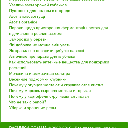
Увеличиваем урожай кабачков
Пустоцвет для пользы в огороде
Азот із кавової гущі
Азот з органіки
Поради щодо прискорення ферментації настою для
підживлення рослин азотом
Заморозки у березні
Які добрива не можна змішувати
Як правильно посадити цибулю навесні
Аптечные препараты для клубники
Как использовать аптечные вещества для подкормки
растений
Мочевина и аммиачная селитра
Весенние подкормки клубники
Почему у огурцов желтеют и скручиваются листья
Почему морковь выросла мелкая и горькая
Почему у картофеля скручиваются листья
Что не так с репой?
Уборка и хранение репы
DACHNICA.COM.UA
© 2008-2016 Все права защищены.