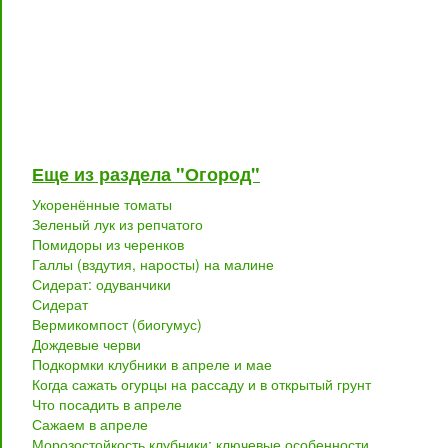
Еще из раздела "Огород"
Укоренённые томаты
Зеленый лук из репчатого
Помидоры из черенков
Галлы (вздутия, наросты) на малине
Сидерат: одуванчики
Сидерат
Вермикомпост (биогумус)
Дождевые черви
Подкормки клубники в апреле и мае
Когда сажать огурцы на рассаду и в открытый грунт
Что посадить в апреле
Сажаем в апреле
Морозостойкость клубники: ключевые особенности