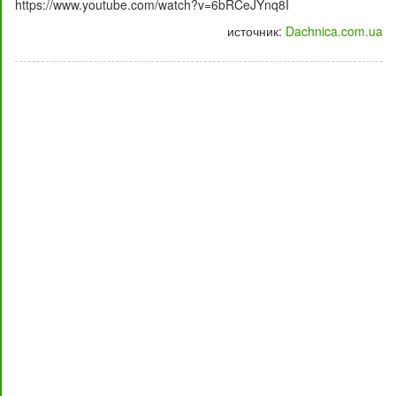
https://www.youtube.com/watch?v=6bRCeJYnq8I
источник:
Dachnica.com.ua