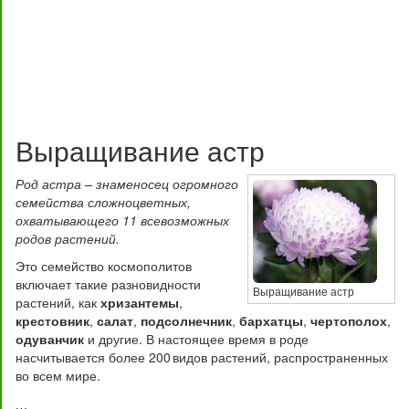
Выращивание астр
Род астра – знаменосец огромного
семейства сложноцветных,
охватывающего 11 всевозможных
родов растений.
Это семейство космополитов
включает такие разновидности
Выращивание астр
растений, как
хризантемы
,
крестовник
,
салат
,
подсолнечник
,
бархатцы
,
чертополох
,
одуванчик
и другие. В настоящее время в роде
насчитывается более 200 видов растений, распространенных
во всем мире.