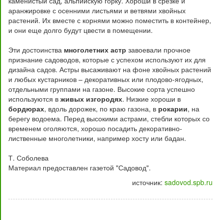
каменистый сад, альпийскую горку. Хороши в срезке и
аранжировке с осенними листьями и ветвями хвойных
растений. Их вместе с корнями можно поместить в контейнер,
и они еще долго будут цвести в помещении.
Эти достоинства
многолетних астр
завоевали прочное
признание садоводов, которые с успехом используют их для
дизайна садов. Астры высаживают на фоне хвойных растений
и любых кустарников – декоративных или плодово-ягодных,
отдельными группами на газоне. Высокие сорта успешно
используются в
живых изгородях
. Низкие хороши в
бордюрах
, вдоль дорожек, по краю газона, в
рокарии
, на
берегу водоема. Перед высокими астрами, стебли которых со
временем оголяются, хорошо посадить декоративно-
лиственные многолетники, например хосту или бадан.
Т. Соболева
Материал предоставлен газетой "Садовод".
источник:
sadovod.spb.ru