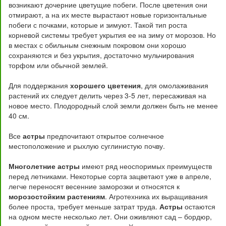
возникают дочерние цветущие побеги. После цветения они
отмирают, а на их месте вырастают новые горизонтальные
побеги с почками, которые и зимуют. Такой тип роста
корневой системы требует укрытия ее на зиму от морозов. Но
в местах с обильным снежным покровом они хорошо
сохраняются и без укрытия, достаточно мульчирования
торфом или обычной землей.
Для поддержания
хорошего цветения
, для омолаживания
растений их следует делить через 3-5 лет, пересаживая на
новое место. Плодородный слой земли должен быть не менее
40 см.
Все
астры
предпочитают открытое солнечное
местоположение и рыхлую суглинистую почву.
Многолетние астры
имеют ряд неоспоримых преимуществ
перед летниками. Некоторые сорта зацветают уже в апреле,
легче переносят весенние заморозки и относятся к
морозостойким растениям
. Агротехника их выращивания
более проста, требует меньше затрат труда.
Астры
остаются
на одном месте несколько лет. Они оживляют сад – бордюр,