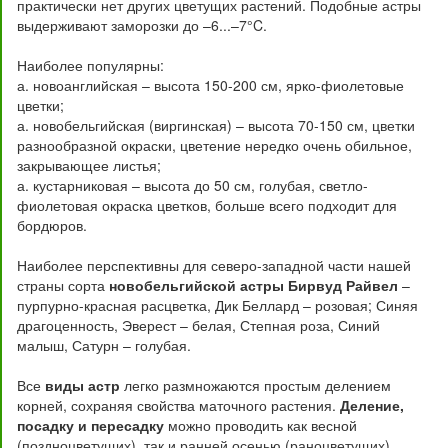
практически нет других цветущих растений. Подобные астры
выдерживают заморозки до –6...–7°C.
Наиболее популярны:
а. новоанглийская – высота 150-200 см, ярко-фиолетовые
цветки;
а. новобельгийская (виргинская) – высота 70-150 см, цветки
разнообразной окраски, цветение нередко очень обильное,
закрывающее листья;
а. кустарниковая – высота до 50 см, голубая, светло-
фиолетовая окраска цветков, больше всего подходит для
бордюров.
Наиболее перспективны для северо-западной части нашей
страны сорта
новобельгийской астры Бирвуд Райвел
–
пурпурно-красная расцветка, Дик Беллард – розовая; Синяя
драгоценность, Эверест – белая, Степная роза, Синий
малыш, Сатурн – голубая.
Все
виды астр
легко размножаются простым делением
корней, сохраняя свойства маточного растения.
Деление,
посадку и пересадку
можно проводить как весной
(поздноцветущих), так и ранней осенью (раноцветущих).