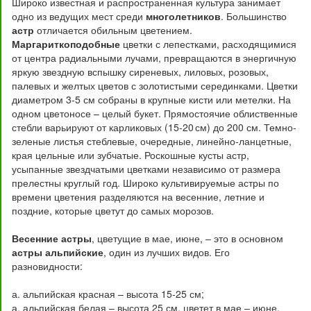
Широко известная и распространенная культура занимает
одно из ведущих мест среди
многолетников
. Большинство
астр
отличается обильным цветением.
Маргариткоподобные
цветки с лепестками, расходящимися
от центра радиальными лучами, превращаются в энергичную
яркую звездную вспышку сиреневых, лиловых, розовых,
палевых и желтых цветов с золотистыми серединками. Цветки
диаметром 3-5 см собраны в крупные кисти или метелки. На
одном цветоносе – целый букет. Прямостоячие облиственные
стебли варьируют от карликовых (15-20 см) до 200 см. Темно-
зеленые листья стеблевые, очередные, линейно-ланцетные,
края цельные или зубчатые. Роскошные кусты астр,
усыпанные звездчатыми цветками независимо от размера
прелестны круглый год. Широко культивируемые астры по
времени цветения разделяются на весенние, летние и
поздние, которые цветут до самых морозов.
Весенние астры
, цветущие в мае, июне, – это в основном
астры альпийские
, один из лучших видов. Его
разновидности:
а. альпийская красная – высота 15-25 см;
а. альпийская белая – высота 25 см, цветет в мае – июне,