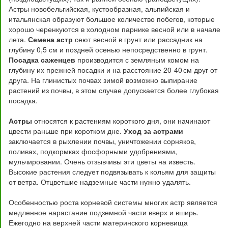
Астры новобельгийская, кустообразная, альпийская и
итальянская образуют большое количество побегов, которые
хорошо черенкуются в холодном парнике весной или в начале
лета.
Семена астр
сеют весной в грунт или рассадник на
глубину 0,5 см и поздней осенью непосредственно в грунт.
Посадка саженцев
производится с земляным комом на
глубину их прежней посадки и на расстояние 20-40 см друг от
друга. На глинистых почвах зимой возможно выпирание
растений из почвы, в этом случае допускается более глубокая
посадка.
Астры
относятся к растениям короткого дня, они начинают
цвести раньше при коротком дне.
Уход за астрами
заключается в рыхлении почвы, уничтожении сорняков,
поливах, подкормках фосфорными удобрениями,
мульчировании. Очень отзывчивы эти цветы на известь.
Высокие растения следует подвязывать к кольям для защиты
от ветра. Отцветшие надземные части нужно удалять.
Особенностью роста корневой системы многих астр является
медленное нарастание подземной части вверх и вширь.
Ежегодно на верхней части материнского корневища