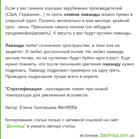
Если у вас семена хороших зарубежных производителей
(США, Германия...) то сеять
семена лаванды
можно прямо в
открытый грунт. Посеять желательно в мае месяце, крайний
срок - июнь. Присыпьте сверху песком (не забудьте
продезинфицировать). К августу у вас будут кустики лаванды.
Лаванда
любит солнечное пространство, в тени она не
зацветёт. И любит достаточный полив. Не любит лаванда
кислые почвы, но на суглинках будет буйно идти в рост. Еще
нужно помнить, что после окончания цветения
лаванду
нужно
подрезать. Лаванду подрезают примерно на одну треть.
Проводить подрезание лучше всего в апреле.
*Стратификация
- нахождение семян при низкой
температуре для увеличения всхожести.
Автор: Елена Григорьева AlenKKKa
Копирование статьи только с активной ссылкой на сайт
"Дачница"
и указать автора статьи.
источник:
Dachnica.com.ua