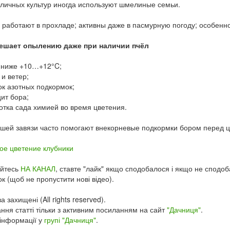
личных культур иногда используют шмелиные семьи.
работают в прохладе; активны даже в пасмурную погоду; особенн
мешает опылению даже при наличии пчёл
д ниже +10…+12°C;
 и ветер;
ок азотных подкормок;
ит бора;
отка сада химией во время цветения.
шей завязи часто помогают внекорневые подкормки бором перед ц
ое цветение клубники
уйтесь
НА КАНАЛ
, ставте "лайк" якщо сподобалося і якщо не сподоба
ок (щоб не пропустити нові відео).
а захищені (All rights reserved).
ння статті тільки з активним посиланням на сайт
"Дачниця"
.
інформації у
групі "Дачниця"
.