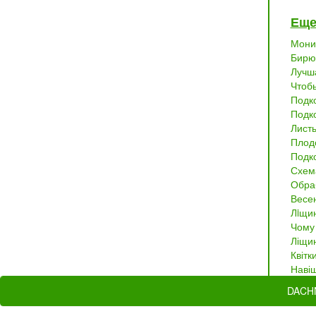
Еще
Монил
Бирю
Лучш
Чтоб
Подк
Подко
Листь
Плод
Подк
Схем
Обра
Весе
Лiщин
Чому 
Ліщи
Квітк
Навіщ
DACH