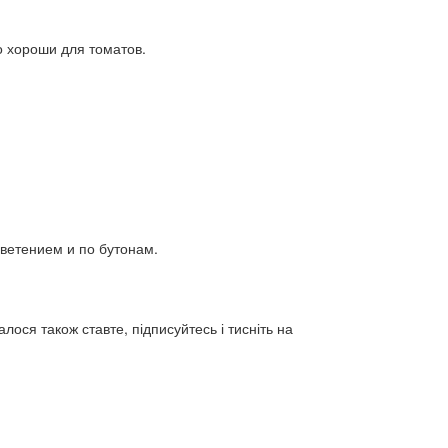
о хороши для томатов.
ветением и по бутонам.
лося також ставте, підписуйтесь і тисніть на