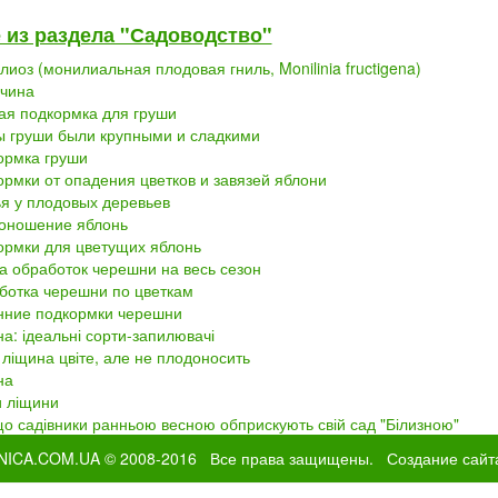
 из раздела "Садоводство"
иоз (монилиальная плодовая гниль, Monilinia fructigena)
чина
ая подкормка для груши
ы груши были крупными и сладкими
ормка груши
рмки от опадения цветков и завязей яблони
я у плодовых деревьев
оношение яблонь
ормки для цветущих яблонь
а обработок черешни на весь сезон
ботка черешни по цветкам
нние подкормки черешни
а: ідеальні сорти-запилювачі
ліщина цвіте, але не плодоносить
на
и ліщини
о садівники ранньою весною обприскують свій сад "Білизною"
NICA.COM.UA
© 2008-2016 Все права защищены.
Создание сайт