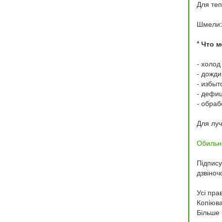
Для теп
Шмели: 
* Что 
- холо
- дожди
- избыт
- дефиц
- обраб
Для луч
Обильн
Підпис
дзвіноч
Усі прав
Копіюва
Більше 