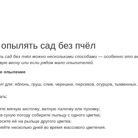
 опылять сад без пчёл
ь сад без пчёл можно несколькими способами — особенно это ак
вую весну или если рядом мало опылителей.
ое опыление
т для: яблонь, груш, слив, черешни, персиков, огурцов, тыквенных.
ать:
ите мягкую кисточку, ватную палочку или пуховку;
 в сухую погоду соберите пыльцу с одного цветка;
есите её на рыльце другого цветка;
ряйте несколько дней во время массового цветения.