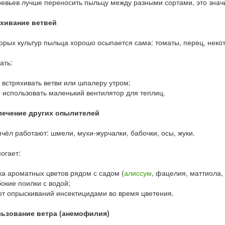
евьев лучше переносить пыльцу между разными сортами, это знач
яхивание ветвей
орых культур пыльца хорошо осыпается сама: томаты, перец, неко
ать:
а встряхивать ветви или шпалеру утром;
 использовать маленький вентилятор для теплиц.
лечение других опылителей
чёл работают: шмели, мухи-журчалки, бабочки, осы, жуки.
огает:
ка ароматных цветов рядом с садом (
алиссум
, фацелия, маттиола,
бокие поилки с водой;
 от опрыскиваний инсектицидами во время цветения.
льзование ветра (анемофилия)