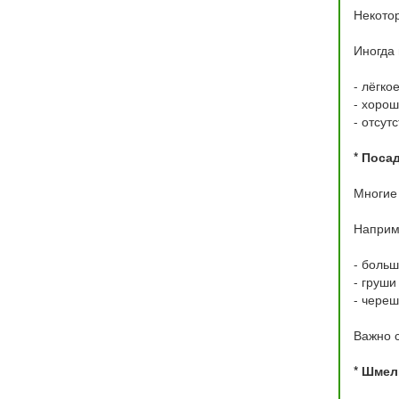
Некотор
Иногда 
- лёгко
- хорош
- отсут
* Поса
Многие
Наприм
- больш
- груши
- череш
Важно с
* Шмел