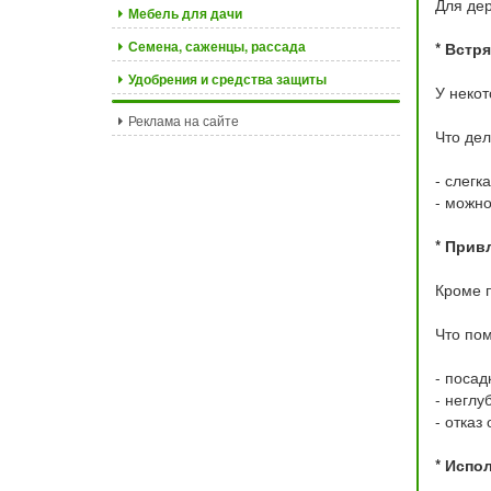
Для дер
Мебель для дачи
Семена, саженцы, рассада
* Встр
Удобрения и средства защиты
У некот
Реклама на сайте
Что дел
- слегк
- можно
* Прив
Кроме п
Что пом
- посад
- неглу
- отказ
* Испо