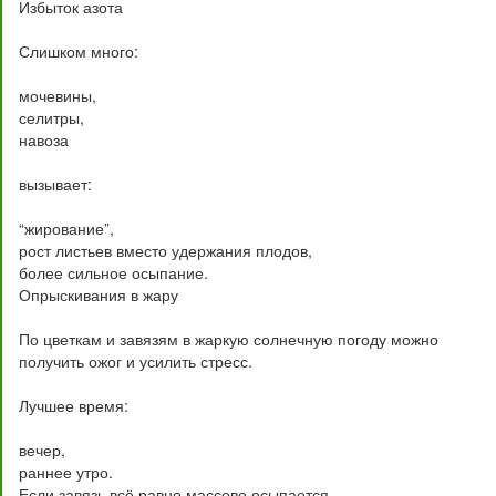
Избыток азота
Слишком много:
мочевины,
селитры,
навоза
вызывает:
“жирование”,
рост листьев вместо удержания плодов,
более сильное осыпание.
Опрыскивания в жару
По цветкам и завязям в жаркую солнечную погоду можно
получить ожог и усилить стресс.
Лучшее время:
вечер,
раннее утро.
Если завязь всё равно массово осыпается