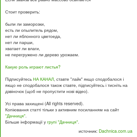
Стоит проверить:
были ли заморозки,
есть ли опылитель рядом,
нет ли яблонного цветоеда,
нет ли парши,
хватает ли влаги,
не перегружено ли дерево урожаем.
Какую роль играют листья?
Підписуйтесь
НА КАНАЛ
, ставте "лайк" якщо сподобалося і
якщо не сподобалося також ставте, підписуйтесь і тисніть на
дзвіночок (щоб не пропустити нові відео).
Усі права захищені (All rights reserved).
Копіювання статті тільки з активним посиланням на сайт
"Дачниця"
.
Більше інформації у
групі "Дачниця"
.
источник:
Dachnica.com.ua