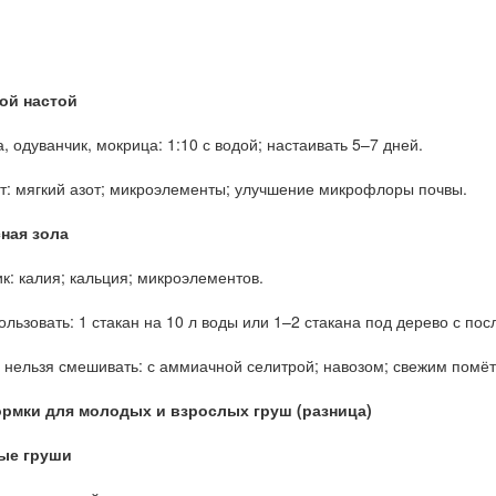
ой настой
, одуванчик, мокрица: 1:10 с водой; настаивать 5–7 дней.
т: мягкий азот; микроэлементы; улучшение микрофлоры почвы.
ная зола
к: калия; кальция; микроэлементов.
ользовать: 1 стакан на 10 л воды или 1–2 стакана под дерево с п
 нельзя смешивать: с аммиачной селитрой; навозом; свежим помёт
ормки для молодых и взрослых груш (разница)
ые груши