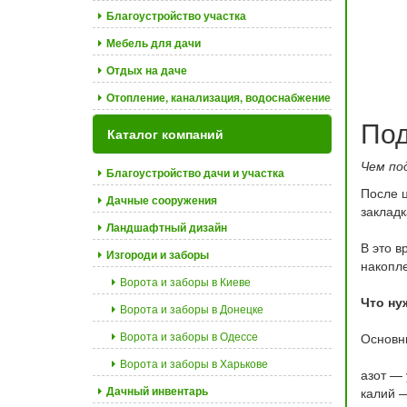
Благоустройство участка
Мебель для дачи
Отдых на даче
Отопление, канализация, водоснабжение
Под
Каталог компаний
Чем по
Благоустройство дачи и участка
После ц
Дачные сооружения
закладк
Ландшафтный дизайн
В это в
Изгороди и заборы
накопле
Ворота и заборы в Киеве
Что ну
Ворота и заборы в Донецке
Ворота и заборы в Одессе
Основн
Ворота и заборы в Харькове
азот — 
Дачный инвентарь
калий —