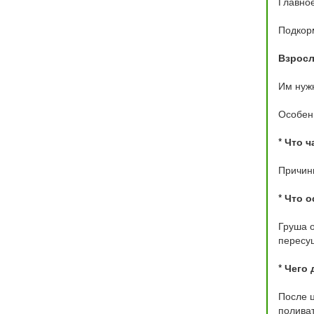
Главное
Подкор
Взрос
Им нужн
Особен
* Что 
Причины
* Что 
Груша о
пересу
* Чего 
После ц
поливат