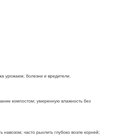
зка урожаем; болезни и вредители.
ование компостом; умеренную влажность без
ь навозом; часто рыхлить глубоко возле корней;