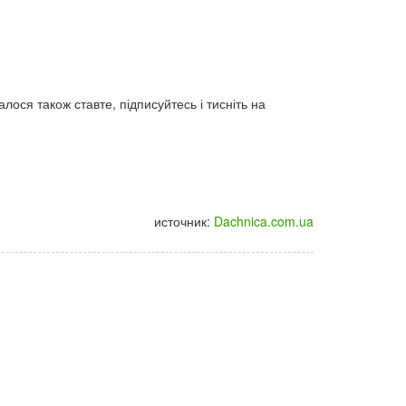
лося також ставте, підписуйтесь і тисніть на
источник:
Dachnica.com.ua