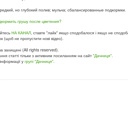
редкий, но глубокий полив; мульча; сбалансированные подкормки.
дкормить грушу после цветения?
уйтесь
НА КАНАЛ
, ставте "лайк" якщо сподобалося і якщо не сподоба
ок (щоб не пропустити нові відео).
а захищені (All rights reserved).
ння статті тільки з активним посиланням на сайт
"Дачниця"
.
інформації у
групі "Дачниця"
.