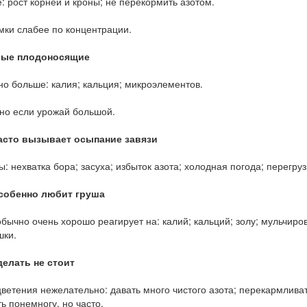
: рост корней и кроны; не перекормить азотом.
мки слабее по концентрации.
лые плодоносящие
о больше: калия; кальция; микроэлементов.
но если урожай большой.
часто вызывает осыпание завязи
: нехватка бора; засуха; избыток азота; холодная погода; перегру
особенно любит груша
бычно очень хорошо реагирует на: калий; кальций; золу; мульчир
шки.
делать не стоит
ветения нежелательно: давать много чистого азота; перекармливат
ь понемногу, но часто.