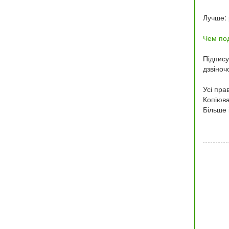
Лучше: 
Чем по
Підпис
дзвіноч
Усі прав
Копіюва
Більше 