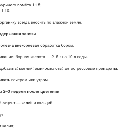
куриного помёта 1:15;
 1:10.
органику всегда вносить по влажной земле.
 удержания завязи
олезна внекорневая обработка бором.
вание: борная кислота — 2–5 г на 10 л воды.
обавить: магний; аминокислоты; антистрессовые препараты.
ивать вечером или утром.
ез 2–3 недели после цветения
 акцент — калий и кальций.
ут:
 калия;