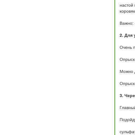
настой 
коровяк
Важно: 
2. Для
Очень п
Опрыски
Можно д
Опрыск
3. Чер
Главный
Подойд
сульфат