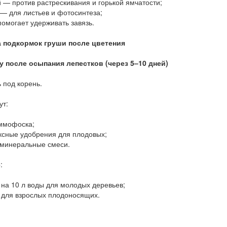
 — против растрескивания и горькой ямчатости;
— для листьев и фотосинтеза;
омогает удерживать завязь.
а подкормок груши после цветения
зу после осыпания лепестков (через 5–10 дней)
 под корень.
ут:
ммофоска;
ксные удобрения для плодовых;
-минеральные смеси.
:
 на 10 л воды для молодых деревьев;
 для взрослых плодоносящих.