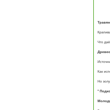
Травян
Крапива
Что даё
Древес
Источни
Как исп
Но золу
* Подк
Молод