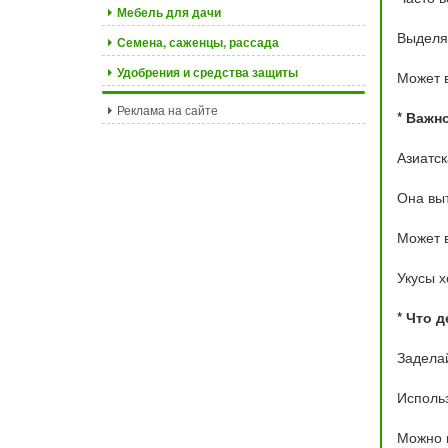
Мебель для дачи
Выделяе
Семена, саженцы, рассада
Удобрения и средства защиты
Может в
Реклама на сайте
* Важн
Азиатск
Она вы
Может в
Укусы х
* Что 
Заделай
Использ
Можно п