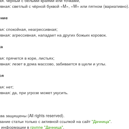
ая: чёрный с белыми краями или точками;
ивная: светлый с чёрной буквой «M», «W» или пятном (вариативно)
ение
ая: спокойная, неагрессивная;
ивная: агрессивная, нападает на других божьих коровок.
ка
ая: прячется в коре, листьях;
ивная: лезет в дома массово, забивается в щели и углы.
ся
ая: нет;
ивная: да, при угрозе может укусить.
ва защищены (All rights reserved).
ание статьи только с активной ссылкой на сайт
"Дачница"
.
 информации в
группе "Дачница"
.