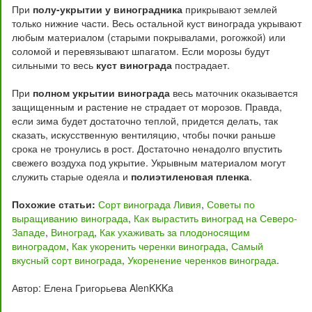
При
полу-укрытии у виноградника
прикрывают землей
только нижние части. Весь остальной куст винограда укрывают
любым материалом (старыми покрывалами, рогожкой) или
соломой и перевязывают шпагатом. Если морозы будут
сильными то весь
куст винограда
пострадает.
При
полном укрытии винограда
весь маточник оказывается
защищенным и растение не страдает от морозов. Правда,
если зима будет достаточно теплой, придется делать, так
сказать, искусственную вентиляцию, чтобы почки раньше
срока не тронулись в рост. Достаточно ненадолго впустить
свежего воздуха под укрытие. Укрывным материалом могут
служить старые одеяла и
полиэтиленовая пленка
.
Похожие статьи:
Сорт винограда Ливия
,
Советы по
выращиванию винограда
,
Как вырастить виноград на Северо-
Западе
,
Виноград
,
Как ухаживать за плодоносящим
виноградом
,
Как укоренить черенки винограда
,
Самый
вкусный сорт винограда
,
Укоренение черенков винограда
.
Автор: Елена Григорьева AlenKKKa