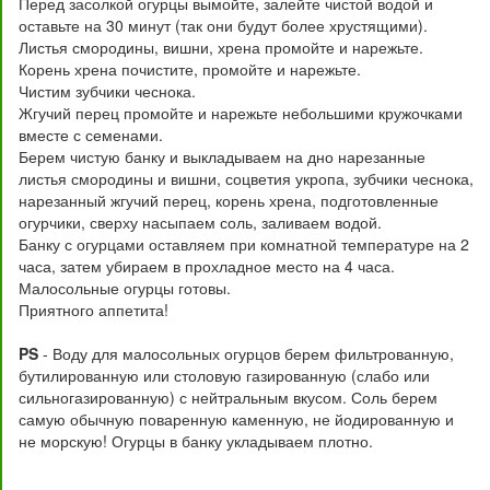
Перед засолкой огурцы вымойте, залейте чистой водой и
оставьте на 30 минут (так они будут более хрустящими).
Листья смородины, вишни, хрена промойте и нарежьте.
Корень хрена почистите, промойте и нарежьте.
Чистим зубчики чеснока.
Жгучий перец промойте и нарежьте небольшими кружочками
вместе с семенами.
Берем чистую банку и выкладываем на дно нарезанные
листья смородины и вишни, соцветия укропа, зубчики чеснока,
нарезанный жгучий перец, корень хрена, подготовленные
огурчики, сверху насыпаем соль, заливаем водой.
Банку с огурцами оставляем при комнатной температуре на 2
часа, затем убираем в прохладное место на 4 часа.
Малосольные огурцы готовы.
Приятного аппетита!
PS
- Воду для малосольных огурцов берем фильтрованную,
бутилированную или столовую газированную (слабо или
сильногазированную) с нейтральным вкусом. Соль берем
самую обычную поваренную каменную, не йодированную и
не морскую! Огурцы в банку укладываем плотно.